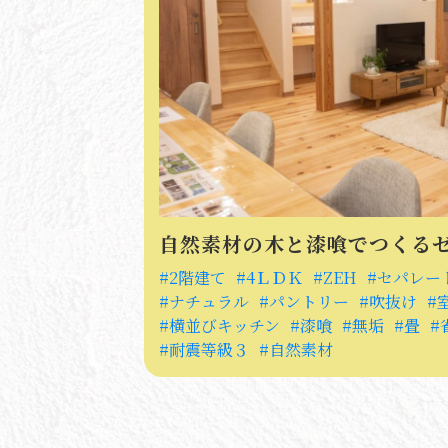
自然素材の木と漆喰でつくる
2階建て
4ＬＤＫ
ZEH
セパレー
ナチュラル
パントリー
吹抜け
横並びキッチン
漆喰
無垢
畳
耐震等級３
自然素材