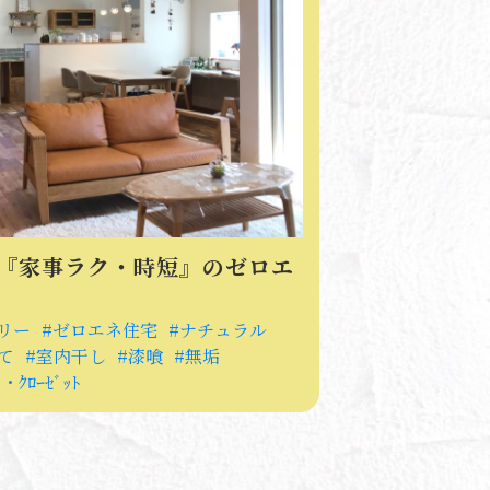
『家事ラク・時短』のゼロエ
リー
ゼロエネ住宅
ナチュラル
て
室内干し
漆喰
無垢
・ｸﾛｰｾﾞｯﾄ