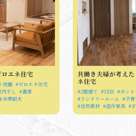
ゼロエネ住宅
共働き夫婦が考えた
ネ住宅
ト洗面
ゼロエネ住宅
室内干し
書斎
2階建て
ZEH
カント
省令準耐火
ランドリールーム
子育
自然素材
造作家具
Ｆ