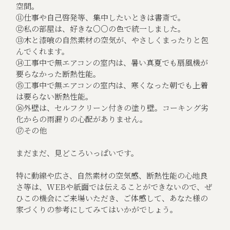
空間。
⑪仕事や自己啓発等、集中したいときは書斎で。
⑫私の部屋は、好きな○○の色で統一しました。
⑬木と漆喰の自然素材の空気が、やさしくまったりと包
んでくれます。
⑭工事中で無エアコンの室内は、暑い真夏でも扇風機が
要らなかった断熱性能。
⑮工事中で無エアコンの室内は、寒くなった朝でも上着
は要らない断熱性能。
⑯外壁は、セルフクリーン付きの塗り壁。コーキング劣
化からの雨漏りの心配がありません。
⑰その他
まだまだ、見どころいっぱいです。
特に動線や広さ、自然素材の空気感、断熱性能の心地良
さ等は、WEBや紙面では伝えることができないので、ぜ
ひこの機会にご来場いただき、ご体感して、あなた様の
家づくりの参考にしてみてはいかがでしょう。