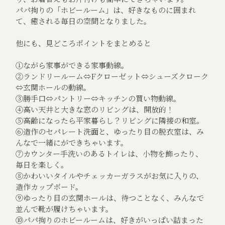
パパ拘りの「ホビールーム」は、好きなものに囲まれ
て、癒される毎日の空間となりました。
他にも、見どころポイントをまとめると
①ながら家事ができる家事動線。
②ランドリールーム⇔Fクローゼット⇔シューズクローク
⇔玄関ホールの動線。
③勝手口⇔パントリー⇔キッチンの買い物動線。
④高い天井と大きな窓のリビングは、開放的！
⑤高齢になったら平家暮らし？リビングに隣接の和室。
⑥造作のセパレート洗面と、ゆったり目の脱衣室は、み
んなで一緒にができちゃいます。
⑦カウンター手洗いのあるトイレは、小物を飾ったり、
毎日を楽しく。
⑧かわいいタイルやチェッカーガラスがお気に入りの、
造作カップボード。
⑨ゆったり目の玄関ホールは、待つことなく、みんなで
並んで靴が履けちゃいます。
⑩パパ拘りのホビールームは、好きがいっぱい詰まった