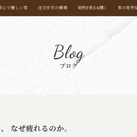
安心で優しい家
注文住宅の種類
実例を見る＆聞く
家の見学
Blog
ブログ
は、 なぜ疲れるのか。