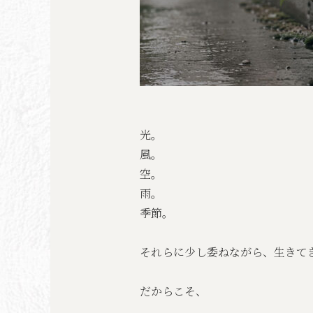
光。
風。
空。
雨。
季節。
それらに少し委ねながら、生きて
だからこそ、