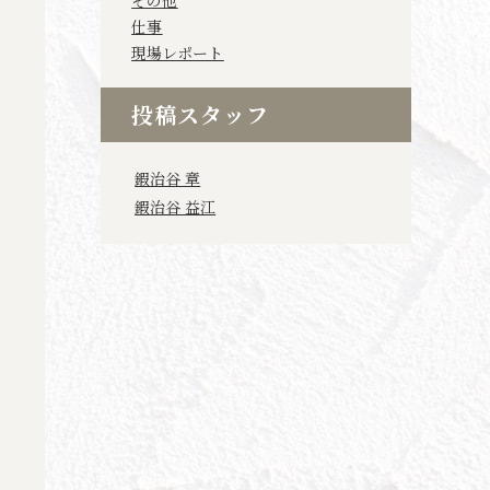
その他
仕事
現場レポート
投稿スタッフ
鍜治谷 章
鍜治谷 益江