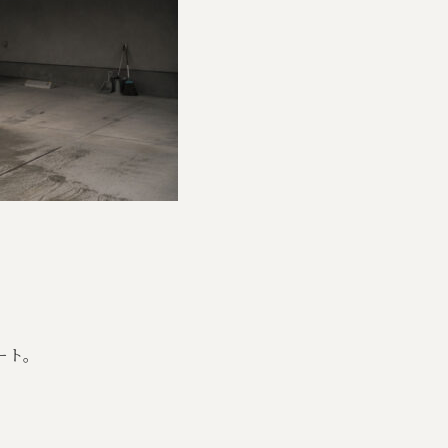
ート。
。