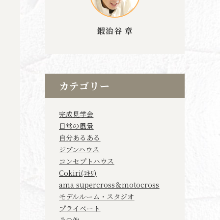
鍜治谷 章
カテゴリー
完成見学会
日常の風景
自分あるある
ジブンハウス
コンセプトハウス
Cokiri(ｺｷﾘ)
ama supercross＆motocross
モデルルーム・スタジオ
プライベート