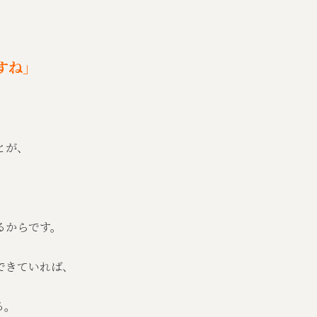
すね」
とが、
るからです。
できていれば、
る。