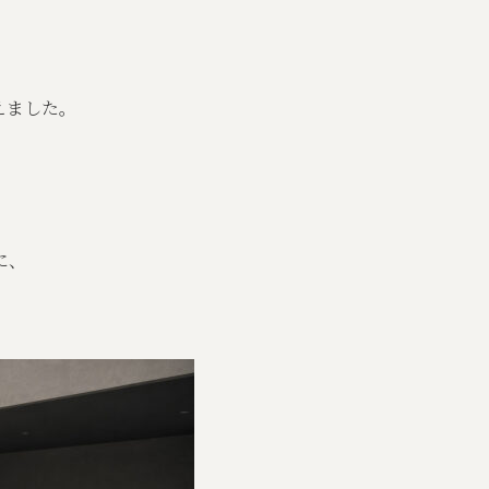
えました。
に、