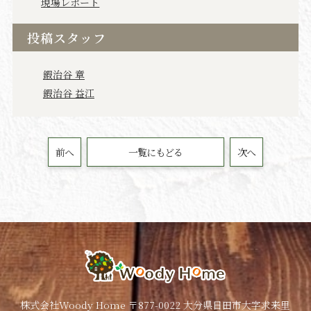
現場レポート
投稿スタッフ
鍜治谷 章
鍜治谷 益江
前へ
一覧にもどる
次へ
株式会社Woody Home 〒877-0022 大分県日田市大字求来里